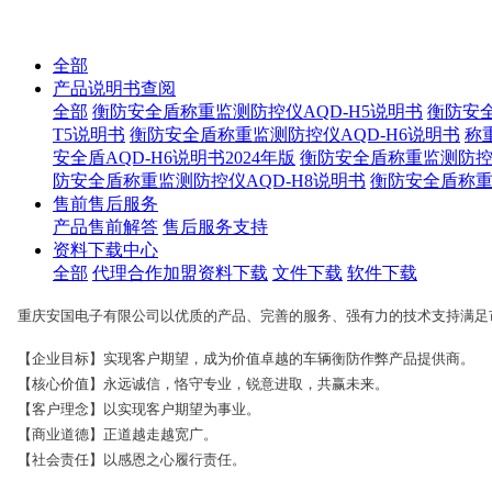
全部
产品说明书查阅
全部
衡防安全盾称重监测防控仪AQD-H5说明书
衡防安全
T5说明书
衡防安全盾称重监测防控仪AQD-H6说明书
称
安全盾AQD-H6说明书2024年版
衡防安全盾称重监测防控仪
防安全盾称重监测防控仪AQD-H8说明书
衡防安全盾称重监
售前售后服务
产品售前解答
售后服务支持
资料下载中心
全部
代理合作加盟资料下载
文件下载
软件下载
重庆安国电子有限公司以优质的产品、完善的服务、强有力的技术支持满足
【企业目标】实现客户期望，成为价值卓越的车辆衡防作弊产品提供商。
【核心价值】永远诚信，恪守专业，锐意进取，共赢未来。
【客户理念】以实现客户期望为事业。
【商业道德】正道越走越宽广。
【社会责任】以感恩之心履行责任。