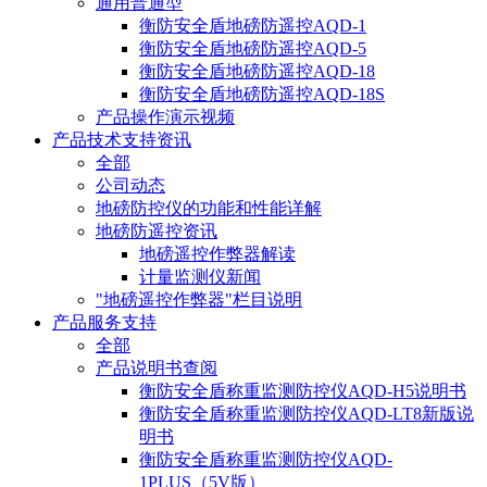
通用普通型
衡防安全盾地磅防遥控AQD-1
衡防安全盾地磅防遥控AQD-5
衡防安全盾地磅防遥控AQD-18
衡防安全盾地磅防遥控AQD-18S
产品操作演示视频
产品技术支持资讯
全部
公司动态
地磅防控仪的功能和性能详解
地磅防遥控资讯
地磅遥控作弊器解读
计量监测仪新闻
"地磅遥控作弊器"栏目说明
产品服务支持
全部
产品说明书查阅
衡防安全盾称重监测防控仪AQD-H5说明书
衡防安全盾称重监测防控仪AQD-LT8新版说
明书
衡防安全盾称重监测防控仪AQD-
1PLUS（5V版）