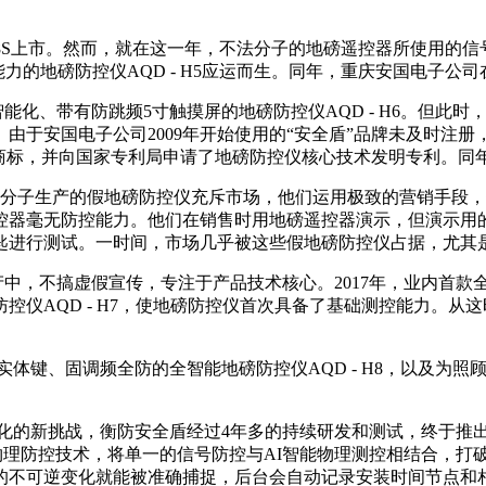
 18S上市。然而，就在这一年，不法分子的地磅遥控器所使用的信
能力的地磅防控仪AQD - H5应运而生。同年，重庆安国电子公
化、带有防跳频5寸触摸屏的地磅防控仪AQD - H6。但此时
于安国电子公司2009年开始使用的“安全盾”品牌未及时注册
列商标，并向国家专利局申请了地磅防控仪核心技术发明专利。同
分子生产的假地磅防控仪充斥市场，他们运用极致的营销手段，销
控器毫无防控能力。他们在销售时用地磅遥控器演示，但演示用
匙进行测试。一时间，市场几乎被这些假地磅防控仪占据，尤其
搞虚假宣传，专注于产品技术核心。2017年，业内首款全金属
控仪AQD - H7，使地磅防控仪首次具备了基础测控能力。
、固调频全防的全智能地磅防控仪AQD - H8，以及为照顾低端市
的新挑战，衡防安全盾经过4年多的持续研发和测试，终于推出
P物理防控技术，将单一的信号防控与AI智能物理测控相结合，打
的不可逆变化就能被准确捕捉，后台会自动记录安装时间节点和