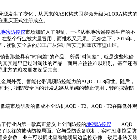
号源发生了变化，从原来的ASK格式固定频升级为LORA格式的
司在重庆正式注册成立。
，
地磅防控仪
市场却陷入了混乱。一些从事地磅遥控器生产的不
，在整个行业被大量冒用，而维权又无果。无奈之下，2015年，
年，衡防安全盾的加工厂从深圳宝安迁回重庆市璧山区。
售那些具有“时间差”的产品。所谓“时间差”，就是这些地磅
的其实是早已过时淘汰的产品，而用户往往难以辨别。甚至还有
是北方的粮农朋友深受其害。
外壳、智能化带调频防控能力的AQD - LT8问世。随后，
从这时起，衡防安全盾的开发思路从单纯的禁止使用，转向探索防
场研发的低成本全防机AQD - T2。AQD - T2在降低外观
了行业内第一款真正意义上全面防控的
地磅防控仪
——AQD -
破了以往的被动防控局面。它与受防设备联机，实时AI测控受防
相关参数，业主可以据此查看地磅周边监控录像，锁定非法安装