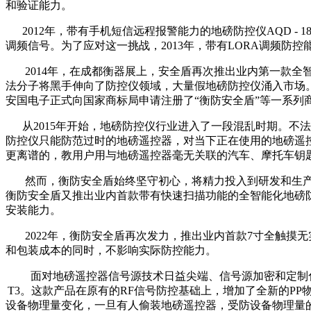
和验证能力。
2012年，带有手机短信远程报警能力的地磅防控仪AQD -
调频信号。为了应对这一挑战，2013年，带有LORA调频防控
2014年，在成都衡器展上，安全盾再次推出业内第一款全智能
法分子将黑手伸向了防控仪领域，大量假地磅防控仪涌入市场。由
安国电子正式向国家商标局申请注册了“衡防安全盾”等一系
从2015年开始，地磅防控仪行业进入了一段混乱时期。不法
防控仪只能防范过时的地磅遥控器，对当下正在使用的地磅遥
更离谱的，教用户用与地磅遥控器毫无关联的汽车、摩托车钥
然而，衡防安全盾始终坚守初心，将精力投入到研发和生产中，不
衡防安全盾又推出业内首款带有快速扫描功能的全智能化地磅防
安装能力。
2022年，衡防安全盾再次发力，推出业内首款7寸全触摸无实体键
和包装成本的同时，不影响实际防控能力。
面对地磅遥控器信号源技术日益尖端、信号源加密和定制化
T3。这款产品在原有的RF信号防控基础上，增加了全新的P
设备物理量变化，一旦有人偷装地磅遥控器，受防设备物理量