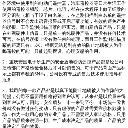
作环境中使用到的电动门遥控器，汽车遥控器等日常生活工作
使用的遥控器频段、芯片、电阻，都在技术程序上做了细致的
区分识别（相当于设了白名单），在监测扫描到白名单的遥控
器信号时不会发出语音报警或开启屏蔽功能，有效的避免产生
的误报。工作监测扫描屏蔽的距离远。而山寨仿冒产品，只是
在外观硬件上仿冒，只是单一的纯硬件产品，并没有任何技术
可言。在信号误报上没有做任何的处理，而且工作监测扫描屏
蔽的距离只有1-5米。根据无法起到有效的防止地磅被人为作
弊遥控的可能，只能起到摆设、心理安慰的作用。
2：重庆安国电子所生产的安全盾地磅防遥控产品都是经公司
质检部门严格检验合格后才可以销售的。每个产品背面产品标
示上都有单独的SN码，公司设有专业的售后技术使用指导和
服务。
3：我司的每一款产品都是以真正能防止地磅被人为作弊的大
前提，公司不需要用价格得到客户认可，从来都是以质量来得
到客户认可，因此，安全盾从上市一来到至今，市场统一零售
价就没有做过任何变动，只有虚假的产品才需要靠价格欺骗市
场，作为一款用心做的专业产品，不需要跟人家比价格，只用
产品的品质来说明一切。生产成本决定产品的质量，产品的质
量决定产品的效果。