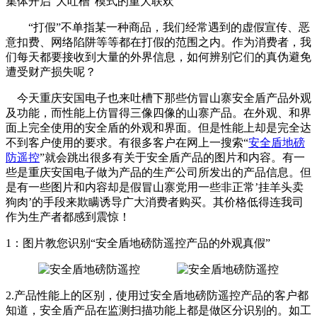
集体开启“大吐槽”模式的重大联欢
“打假”不单指某一种商品，我们经常遇到的虚假宣传、恶
意扣费、网络陷阱等等都在打假的范围之内。作为消费者，我
们每天都要接收到大量的外界信息，如何辨别它们的真伪避免
遭受财产损失呢？
今天重庆安国电子也来吐槽下那些仿冒山寨安全盾产品外观
及功能，而性能上仿冒得三像四像的山寨产品。在外观、和界
面上完全使用的安全盾的外观和界面。但是性能上却是完全达
不到客户使用的要求。有很多客户在网上一搜索“
安全盾地磅
防遥控
”就会跳出很多有关于安全盾产品的图片和内容。有一
些是重庆安国电子做为产品的生产公司所发出的产品信息。但
是有一些图片和内容却是假冒山寨党用一些非正常’挂羊头卖
狗肉’的手段来欺瞒诱导广大消费者购买。其价格低得连我司
作为生产者都感到震惊！
1：图片教您识别“安全盾地磅防遥控产品的外观真假”
2.产品性能上的区别，使用过安全盾地磅防遥控产品的客户都
知道，安全盾产品在监测扫描功能上都是做区分识别的。如工