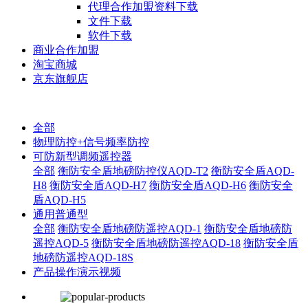
代理合作加盟资料下载
文件下载
软件下载
商业合作加盟
淘宝商城
京东旗舰店
全部
物理防控+信号频率防控
可防新型调频遥控器
全部
衡防安全盾地磅防控仪AQD-T2
衡防安全盾AQD-
H8
衡防安全盾AQD-H7
衡防安全盾AQD-H6
衡防安全
盾AQD-H5
通用普通型
全部
衡防安全盾地磅防遥控AQD-1
衡防安全盾地磅防
遥控AQD-5
衡防安全盾地磅防遥控AQD-18
衡防安全盾
地磅防遥控AQD-18S
产品操作演示视频