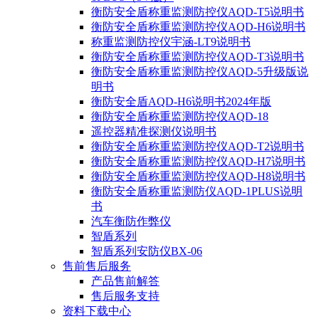
衡防安全盾称重监测防控仪AQD-T5说明书
衡防安全盾称重监测防控仪AQD-H6说明书
称重监测防控仪宇涵-LT9说明书
衡防安全盾称重监测防控仪AQD-T3说明书
衡防安全盾称重监测防控仪AQD-5升级版说
明书
衡防安全盾AQD-H6说明书2024年版
衡防安全盾称重监测防控仪AQD-18
遥控器精准探测仪说明书
衡防安全盾称重监测防控仪AQD-T2说明书
衡防安全盾称重监测防控仪AQD-H7说明书
衡防安全盾称重监测防控仪AQD-H8说明书
衡防安全盾称重监测防仪AQD-1PLUS说明
书
汽车衡防作弊仪
智盾系列
智盾系列安防仪BX-06
售前售后服务
产品售前解答
售后服务支持
资料下载中心