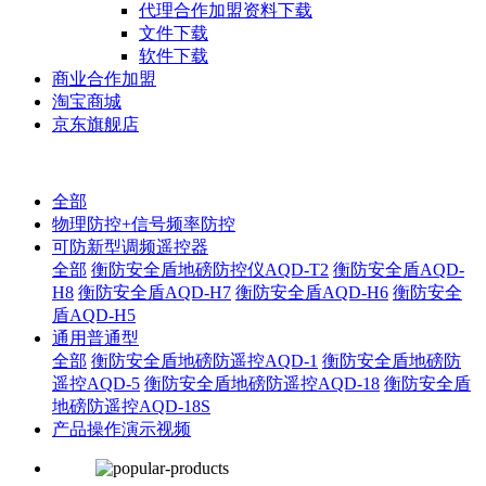
代理合作加盟资料下载
文件下载
软件下载
商业合作加盟
淘宝商城
京东旗舰店
全部
物理防控+信号频率防控
可防新型调频遥控器
全部
衡防安全盾地磅防控仪AQD-T2
衡防安全盾AQD-
H8
衡防安全盾AQD-H7
衡防安全盾AQD-H6
衡防安全
盾AQD-H5
通用普通型
全部
衡防安全盾地磅防遥控AQD-1
衡防安全盾地磅防
遥控AQD-5
衡防安全盾地磅防遥控AQD-18
衡防安全盾
地磅防遥控AQD-18S
产品操作演示视频