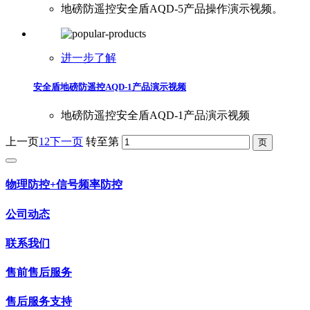
地磅防遥控安全盾AQD-5产品操作演示视频。
进一步了解
安全盾地磅防遥控AQD-1产品演示视频
地磅防遥控安全盾AQD-1产品演示视频
上一页
1
2
下一页
转至第
物理防控+信号频率防控
公司动态
联系我们
售前售后服务
售后服务支持